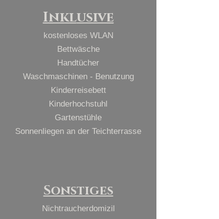
Inkl
usive
kostenloses WLAN
Bettw
äsche
Handtücher
Waschmaschinen - Benutzung
Kinderreisebett
Kinderhochstuhl
Gartenstühle
Sonnenliegen an der Teichterrasse
Sonstiges
Nichtrauch
erdomizil