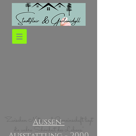
"Zwischen Natur und Gemeinschaft liegt
Außen-
die wahre Schönheit des Lebens"
Ausstattung
- 2000