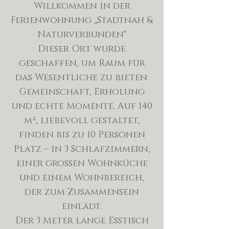
Willkommen in der
Ferienwohnung „Stadtnah &
Naturverbunden"
Dieser Ort wurde
geschaffen, um Raum für
das Wesentliche zu bieten:
Gemeinschaft, Erholung
und echte Momente. Auf 140
m², liebevoll gestaltet,
finden bis zu 10 Personen
Platz – in 3 Schlafzimmern,
einer großen Wohnküche
und einem Wohnbereich,
der zum Zusammensein
einlädt.
Der 3 Meter lange Esstisch