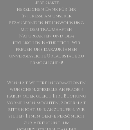
Liebe Gäste,
herzlichen Dank für Ihr
Interesse an unserer
bezaubernden Ferienwohnung
mit dem traumhaften
Naturgarten und dem
idyllischen Naturteich. Wir
freuen uns darauf, Ihnen
unvergessliche Urlaubstage zu
ermöglichen!
Wenn Sie weitere Informationen
wünschen, spezielle Anfragen
haben oder gleich Ihre Buchung
vornehmen möchten, zögern Sie
bitte nicht, uns anzurufen. Wir
stehen Ihnen gerne persönlich
zur Verfügung, um
sicherzustellen, dass Ihr