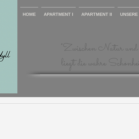
HOME
APARTMENT I
APARTMENT II
UNSERE 
"Zwischen Natur und 
liegt die wahre Schönhe